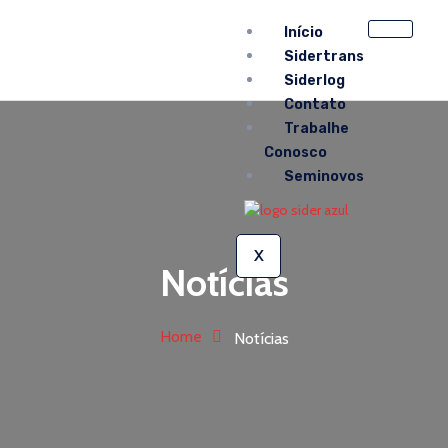
Início
Sidertrans
Siderlog
Contato
Trabalhe
Conosco
Seminovos
X
Notícias
Home
Notícias