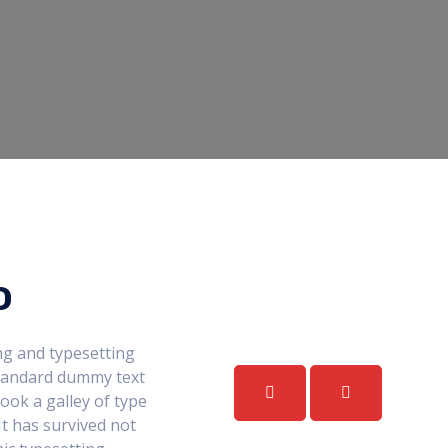
o
ng and typesetting
standard dummy text
ook a galley of type
t has survived not