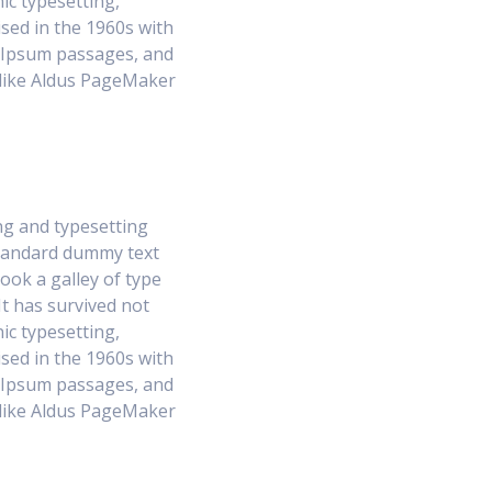
nic typesetting,
sed in the 1960s with
m Ipsum passages, and
 like Aldus PageMaker
ng and typesetting
standard dummy text
ook a galley of type
t has survived not
nic typesetting,
sed in the 1960s with
m Ipsum passages, and
 like Aldus PageMaker