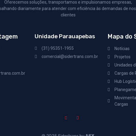
Oferecemos soluções, transportamos e impulsionamos empresas,
balhando diariamente para atender com eficiência às demandas de no
clientes
ntagem
Unidade Parauapebas
Mapa do 
(31) 95351-1955
1
Notícias
comercial@sidertrans.com.br
Projetos
Unidades d
trans.com.br
Cargas de 
Hub Logísti
Planegamen
Movimenta
Cargas